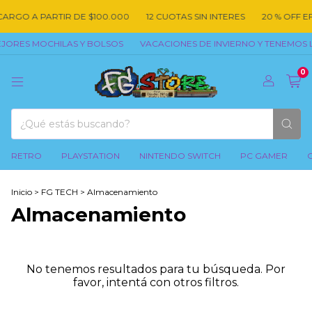
CARGO A PARTIR DE $100.000
12 CUOTAS SIN INTERES
20 % OFF EF
JORES MOCHILAS Y BOLSOS
VACACIONES DE INVIERNO Y TENEMOS L
0
RETRO
PLAYSTATION
NINTENDO SWITCH
PC GAMER
Inicio
>
FG TECH
>
Almacenamiento
Almacenamiento
No tenemos resultados para tu búsqueda. Por
favor, intentá con otros filtros.