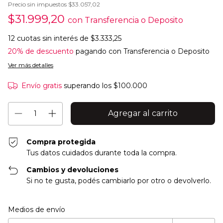
Precio sin impuestos
$33.057,02
$31.999,20
con
Transferencia o Deposito
12
cuotas sin interés de
$3.333,25
20% de descuento
pagando con Transferencia o Deposito
Ver más detalles
Envío gratis
superando los
$100.000
Compra protegida
Tus datos cuidados durante toda la compra.
Cambios y devoluciones
Si no te gusta, podés cambiarlo por otro o devolverlo.
Entregas para el CP:
Cambiar CP
Medios de envío