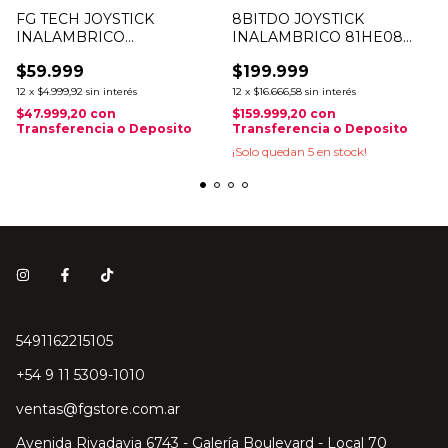
FG TECH JOYSTICK
8BITDO JOYSTICK
INALAMBRICO
INALAMBRICO 81HE08
BLUETOOTH VORTEX PS4
ULTIMATE 2 C/ BASE
$59.999
$199.999
PC ANDROID COLORES
CARGADORA WIN /
ANDROID WUCHANG
12
x
$4.999,92
sin interés
12
x
$16.666,58
sin interés
EDITION
$47.999,20
con
$159.999,20
con
Transferencia o Deposito
Transferencia o Deposito
¡Solo quedan
5
en stock!
5491162215105
‎+54 9 11 5309-1010
ventas@fgstore.com.ar
Avenida Rivadavia 6743 - Galería Boulevard - Local 70