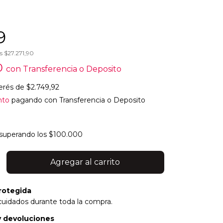
9
os
$27.271,90
0
con
Transferencia o Deposito
terés de
$2.749,92
nto
pagando con Transferencia o Deposito
superando los
$100.000
rotegida
cuidados durante toda la compra.
 devoluciones