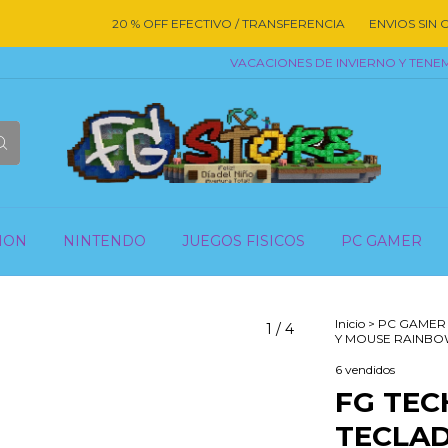
20 % OFF EFECTIVO / TRANSFERENCIA
ENVIOS SIN CARGO 
VACACIONES DE INVIERNO Y TENEMOS 
ION
NINTENDO
JUEGOS FISICOS
PC GAMER
Inicio
>
PC GAMER
1
/
4
Y MOUSE RAINB
6 vendidos
FG TEC
TECLA