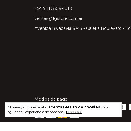
‎+54 9 11 5309-1010
ventas@fgstore.com.ar
Avenida Rivadavia 6743 - Galería Boulevard - Lo
Medios de pago
Al navegar por este sitio
aceptás el uso de cookies
para
agilizar tu experiencia de compra.
Entendido