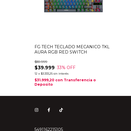
FG TECH TECLADO MECANICO TKL
AURA RGB RED SWITCH
$59.999
$39.999
33
% OFF
12
x
$3.333,25
sin interés
$31.999,20
con
Transferencia o
Deposito
5491162215105