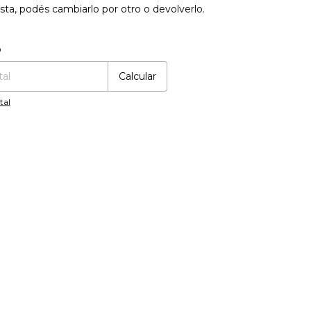
sta, podés cambiarlo por otro o devolverlo.
:
Cambiar CP
o
Calcular
tal