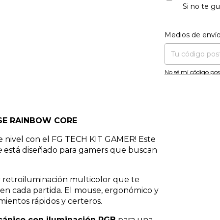
Si no te gu
Entregas para el CP
Medios de enví
No sé mi código pos
SE RAINBOW CORE
nte nivel con el FG TECH KIT GAMER! Este
e
está diseñado para gamers que buscan
y retroiluminación multicolor que te
 en cada partida. El mouse, ergonómico y
mientos rápidos y certeros.
ánico con iluminación RGB
para una